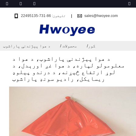
sales@hwoyee.com
تلیفون: 86-731-22495135
کور
محصولات
د هوا پېژندنې پاراشوټ
د هوا پېژندنې پاراشوټ، د هوا د
معلومولو لپاره، د هوا غږ اورېدل، د
لوړ ارتفاع څېړنه، د درندو پېلوډ
ریسایکل، رادیو سونډ پاراشوټ