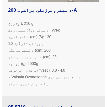
د میترولوژیکي پراشوټ 200-A
وزن (gr): 210 g
د ټوکر ډول: سپین رنګ Tyvek
د کفن کرښه (cm) (8): 120
پورتنۍ تار (م): 1.2
د کینوپی قطر (cm): 200
د سپریډر هوپ قطر (cm): 23
پېلوډ (g): 2000g
د نزول نرخونه (m/sec): 3.8 - 4.0
د Vaisala Ozonesonde لپاره ډیزاین شوی
یا جنرال اوزونسونډ