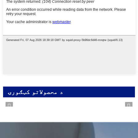
د محصولاتو کټګورۍ