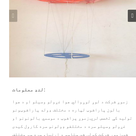
لنډ معلومات:
زموږ شرکت د لوړ لوړوالي هوا غږولو وسیلو او د هوا
بالون پاراشوټ لپاره د مختلف ډوله پاراشوټونو
تولید کې تخصص لري.زموږ پراشوټ د موسمي بالونونو او
غږولو وسیلو سره د مختلفو ډولونو سره کارول کیدی
شي.زموږ شرکت کولی شي ستاسو د اړتیاو سره سم مختلف