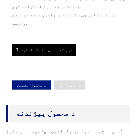
پاراشوټ ډیزاین او تولید کړي.
موږ هیله لرو چې ستاسو د پاراشوټ عرضه کوونکي
واوسو.
موږ ته بریښنالیک واستوئ
د محصول ټګ
د محصول تفصیل
د محصول پیژندنه
لاندې انځور د هوا غږ پاراشوټ دی؛مهرباني وکړئ