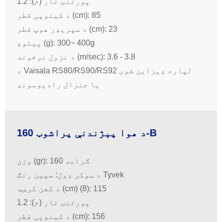
پورتنۍ تار (م): 1.2
د کینوپی قطر (cm): 85
د سپریډر هوپ قطر (cm): 23
پېلوډ (g): 300~ 400g
د نزول نرخونه (m/sec): 3.6 - 3.8
د Vaisala RS80/RS90/RS92 لپاره ډیزاین شوی
یا جنرال رادیوسونډ
د هوا پېژندنې پراشوټ 160-B
وزن (gr): 160 ګرامه
د ټوکر ډول: سپین رنګ Tyvek
د کفن کرښه (cm) (8): 115
پورتنۍ تار (م): 1.2
د کینوپی قطر (cm): 156