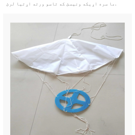
ما سره اړیکه ونیسئ که تاسو ورته اړتیا لرئ.