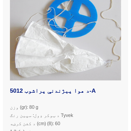
د هوا پېژندنې پراشوټ 5012-A
وزن (gr): 80 g
د ټوکر ډول: سپین رنګ Tyvek
د کفن کرښه (cm) (8): 60