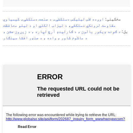
مخکینی:
اوږده لاس لیٹیکس دستکشې، د صنعت دستکشې، کیمیاوي
مقاومت لرونکي دستکشې، د تیزاب الکلي او د تیلو محافظت
بل:
د ګوند ډیکور بالون ، د ګارلینډ آرچ لپاره ، د زیږون جشن ،
د ماشوم شاور ، واده ، د جنډر افشا سینګار