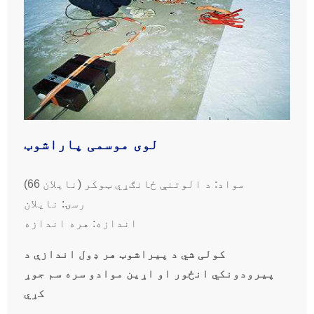
لوی موسمی پاراشوټ
مواد: د الوتنې ځانګړي ټوکر (نایلان 66)
رسۍ: نایلان
اندازه: هره اندازه
کولی شي د پیراشوټ هر ډول اندازې د
پیرودونکي انځور او اړین موادو سره سم جوړ
کړي