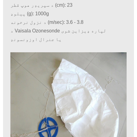
د سپریډر هوپ قطر (cm): 23
پېلوډ (g): 1000g
د نزول نرخونه (m/sec): 3.6 - 3.8
د Vaisala Ozonesonde لپاره ډیزاین شوی
یا جنرال اوزونسونډ