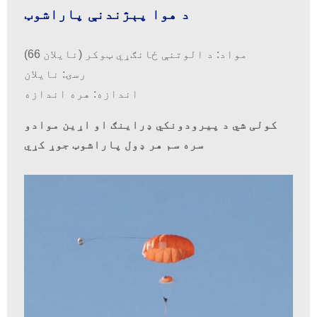
د هوا پېژندنې پاراشوټ
مواد: د الوتنې ځانګړي ټوکر (نایلان 66)
رسۍ: نایلان
اندازه: هره اندازه
کولی شي د پیرودونکي ډراینګ او اړین موادو
سره سم هر ډول پاراشوټ جوړ کړي