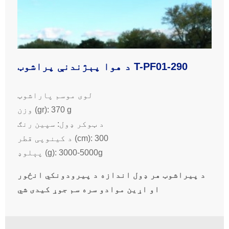
د هوا پېژندنې پراشوټ T-PF01-290
لوی موسم پاراشوټ
وزن (gr): 370 g
د ټوکر ډول: سپین رنګ
د کینوپی قطر (cm): 300
پېلوډ (g): 3000-5000g
د پیراشوټ هر ډول اندازه د پیرودونکي انځور
او اړین موادو سره سم جوړ کیدی شي