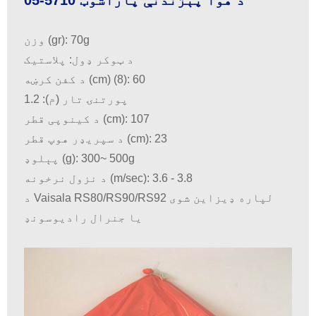
د هوا پېژندنې پاراشوټ 5710-05
وزن (gr): 70g
د ټوکر ډول: پلاستيک
د کفن کرښه (cm) (8): 60
پورتنۍ تار (م): 1.2
د کینوپی قطر (cm): 107
د سپریډر هوپ قطر (cm): 23
پېلوډ (g): 300~ 500g
د نزول نرخونه (m/sec): 3.6 - 3.8
د Vaisala RS80/RS90/RS92 لپاره ډیزاین شوی
یا جنرال رادیوسونډ