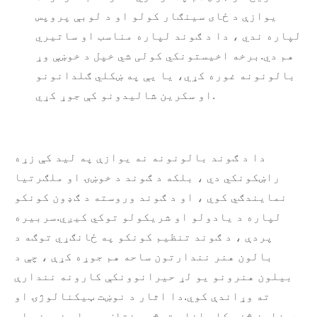
یوازې د ځای سینګار کولو او د لوبې پروپس
لپاره ندي ، دا د ګوند لپاره مناسب او ساتیري
هم دي.برخه اخیستونکي کولی شي خپل د خوښې وړ
بالونونه غوره کړي، یا یې په ښکلي ګلدانونو
او سکرین شالیدونو کې جوړ کړي.
دا د ګوند بالونونه نه یوازې په لید کې زړه
راښکونکي دي ، بلکه د ګوند د خوښۍ او ملګرتیا
نمایندګي کوي ، او د ګوند وروسته د ګډون کونکو
لپاره د یادولو او شریکولو توکي کیږي.سربیره
پردې ، د ګوند تنظیم کونکو په ځانګړي توګه د
بالون هنر نندارتون ساحه هم جوړه کړې ، چې د
بیلون هنرونو یو لړ حیرانوونکې کارونه نندارې
ته وړاندې کوي.دا اثار د نوښت ټیکنالوژۍ او
ډیزاین څخه کار اخلي ترڅو مختلف پیچلي نمونې او