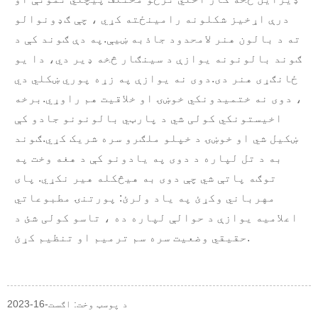
درې اړخیز شکلونه رامینځته کړي ، چې ګډونوالو
ته د بالون هنر لامحدود جاذبه ښیې.په دې ګوند کې د
ګوند بالونونه یوازې د سینګار څخه ډیر دي، دا یو
ځانګړی هنر دی.دوی نه یوازې په زړه پوري ښکلي دي
، دوی نه ختمیدونکي خوښۍ او خلاقیت هم راوړي.برخه
اخیستونکي کولی شي د پارټي بالونونو جادو کې
ښکیل شي او خوښۍ د خپلو ملګرو سره شریک کړي.ګوند
به د تل لپاره د دوی په یادونو کې د هغه وخت په
توګه پاتې شي چې دوی به هیڅکله هیر نکړي. پای
مهرباني وکړئ په یاد ولرئ: پورتنۍ مطبوعاتي
اعلامیه یوازې د حوالې لپاره ده ، تاسو کولی شئ د
حقیقي وضعیت سره سم ترمیم او تنظیم کړئ.
د پوسټ وخت: اګست-16-2023