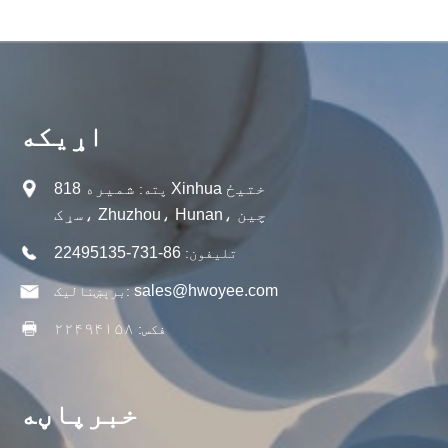
اړیکه
شمیره 818 Xinhua ختیځ
پته:
سړک، Zhuzhou، Hunan، چین
86-731-22495135
تلیفون:
sales@hwoyee.com
برېښناليک:
۲۲۴۹۴۱۵۸
فکس:
خبرپاڼه