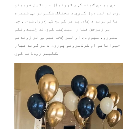
دي.په دې ګوند کې، ګډونوال د رنګین خوبونو
نړۍ ته لیږدول کیږي.د مختلف شکلونو بې شمیره
بالونونه د ځای په هر کونج کې ځړول شوي ، چې
یو زهرجن فضا رامینځته کوي.له ځلیدونکو
ستورو، سپوږمۍ او لمر څخه نیولې تر ژوندیو
حیواناتو او کرکټرونو پورې، د هر ګوند غبار
ګلیمر روښانه کوي.