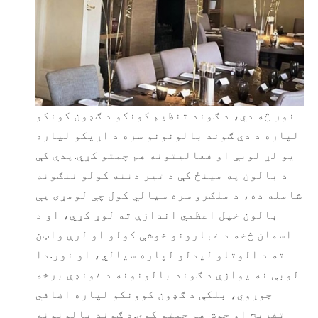
نور څه دي، د ګوند تنظیم کونکو د ګډون کونکو
لپاره د دې ګوند بالونونو سره د اړیکو لپاره
یو لړ لوبې او فعالیتونه هم چمتو کړي.پدې کې
د بالون په مینځ کې د تیر دننه کولو ننګونه
شامله ده، د ملګرو سره سیالي کول چې لومړی یې
بالون خپل اعظمي اندازې ته لوړ کړي، او د
اسمان څخه د غبارونو خوشې کولو او لرې واټن
ته د الوتلو لیدلو لپاره سیالي، او نور.دا
لوبې نه یوازې د ګوند بالونونه د غونډې برخه
جوړوي، بلکې د ګډون کوونکو لپاره اضافي
تفریح ​​​​او جوش هم چمتو کوي.د ګوند بالونونه