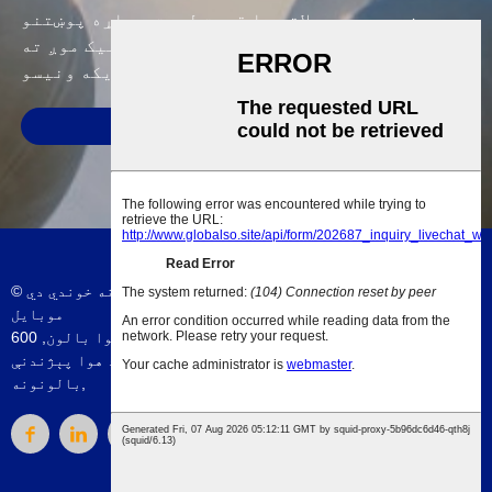
زموږ د محصولاتو یا قیمت لیست په اړه پوښتنو
لپاره ، مهرباني وکړئ خپل بریښنالیک موږ ته
پریږدئ او موږ به په 24 ساعتونو کې اړیکه ونیسو.
سپارل
د AMP
-
Sitemap
© د چاپ حق - 2010-2023: ټول حقونه خوندي دي.
موبایل
Aerostar هوا بالون
,
لوی
,
600g د هوا بالون
د چین هوا بالون
,
غبار
,
د چین د هوا پېژندنې بالون
,
د چین د هوا پېژندنې
,
بالونونه