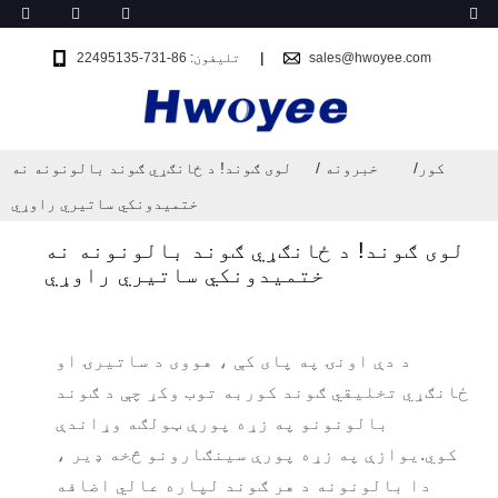
sales@hwoyee.com
تلیفون: 86-731-22495135
کور
خبرونه
لوی ګوند! د ځانګړي ګوند بالونونه نه
ختمیدونکي ساتیري راوړي
لوی ګوند! د ځانګړي ګوند بالونونه نه
ختمیدونکي ساتیري راوړي
د دې اونۍ په پای کې ، هووی د ساتیرۍ او
ځانګړي تخلیقي ګوند کوربه توب وکړ چې د ګوند
بالونونو په زړه پورې ټولګه وړاندې
کوي.یوازې په زړه پورې سینګارونو څخه ډیر ،
دا بالونونه د هر ګوند لپاره عالي اضافه